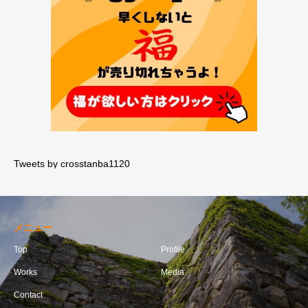
Tweets by crosstanba1120
メニュー
Top
Profile
Works
Media
Contact