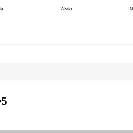
ile
Works
M
5